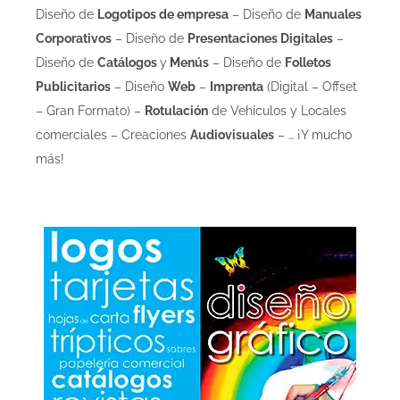
Diseño de
Logotipos de empresa
– Diseño de
Manuales
Corporativos
– Diseño de
Presentaciones Digitales
–
Diseño de
Catálogos
y
Menús
– Diseño de
Folletos
Publicitarios
– Diseño
Web
–
Imprenta
(Digital – Offset
– Gran Formato) –
Rotulación
de Vehículos y Locales
comerciales – Creaciones
Audiovisuales
– … ¡Y mucho
más!