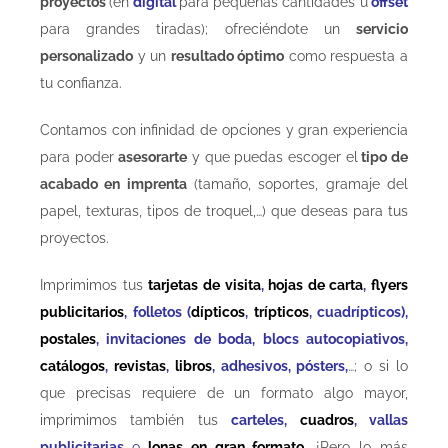
proyectos
(en
digital
para pequeñas cantidades u
offset
para grandes tiradas); ofreciéndote un
servicio
personalizado
y un
resultado óptimo
como respuesta a
tu confianza.
Contamos con infinidad de opciones y gran experiencia
para poder
asesorarte
y que puedas escoger el
tipo de
acabado en imprenta
(tamaño, soportes, gramaje del
papel, texturas, tipos de troquel,…) que deseas para tus
proyectos.
Imprimimos tus
tarjetas de visita
,
hojas de carta
,
flyers
publicitarios
, folletos (
dípticos
,
trípticos
, cuadrípticos),
postales
, invitaciones de boda, blocs autocopiativos,
catálogos
,
revistas
,
libros
, adhesivos, pósters,
…; o si lo
que precisas requiere de un formato algo mayor,
imprimimos también tus
carteles,
cuadros
, vallas
publicitarias
o
lonas en gran formato
. ¡Pero lo más