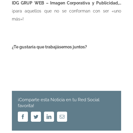
IDG GRUP WEB – Imagen Corporativa y Publicidad,…
¡para aquellos que no se conforman con ser «uno
más»!
¿Te gustaría que trabajásemos juntos?
¡Comparte esta Noticia en tu Red Social
favorita!
Facebook
Twitter
Linkedin
Email