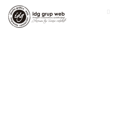
Diseño e Imprenta de
PAPELERÍA
CORPORATIVA
:
¿PAPELERÍA CORPORATIVA?
Diseñamos e imprimimos tu Papel de
Carta (papel con membrete, hojas de
factura,…), Sobres, Blocs de notas,
Blocs sobremesa, Cuadernos y
Libretas, Hojas autocopiativas, Blocs
autocopiativos, Sellos,…