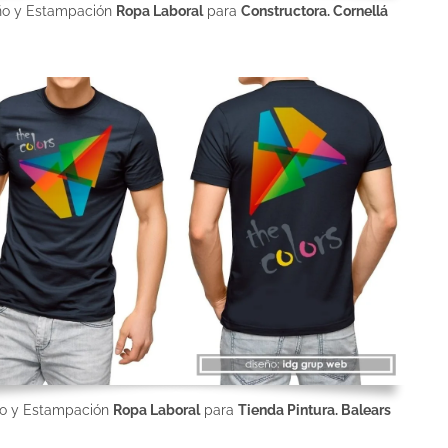
ño y Estampación
Ropa Laboral
para
Constructora. Cornellá
ño y Estampación
Ropa Laboral
para
Tienda Pintura. Balears