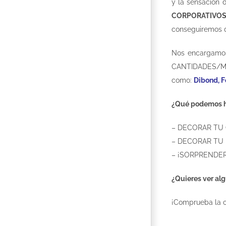
y la sensación 
CORPORATIVO
conseguiremos 
Nos encargamo
CANTIDADES/MED
como:
Dibond
, 
¿Qué podemos h
– DECORAR TU 
– DECORAR TU 
– ¡SORPRENDER 
¿Quieres ver a
¡Comprueba la c