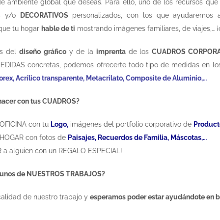
de ambiente global que deseas. Para ello, uno de los recursos 
S
y/o
DECORATIVOS
personalizados, con los que ayudaremos
que tu hogar
hable de ti
mostrando imágenes familiares, de viajes,… ¡
s del
diseño
gráfico
y de la
imprenta
de los
CUADROS CORPORA
IDAS concretas, podemos ofrecerte todo tipo de medidas en los
Forex, Acrílico transparente, Metacrilato, Composite de Aluminio,…
acer con tus CUADROS?
OFICINA con tu
Logo,
imágenes del portfolio corporativo de
Product
HOGAR con fotos de
Paisajes, R
ecuerdos de
Familia, Máscotas,…
a alguien con un REGALO ESPECIAL!
lgunos de NUESTROS TRABAJOS?
alidad de nuestro trabajo y
esperamos poder estar ayudándote en b