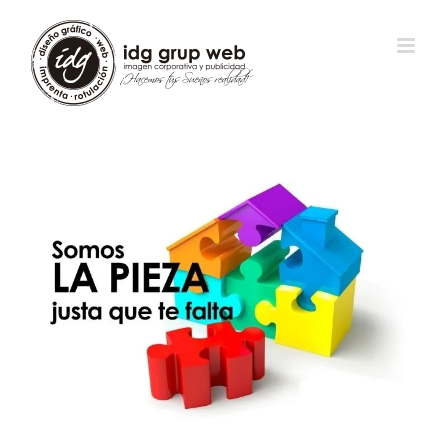
View
Larger
Image