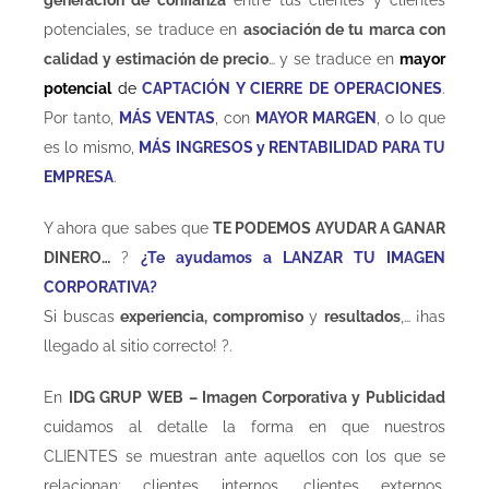
potenciales, se traduce en
asociación de tu marca con
calidad y estimación de precio
… y se traduce en
mayor
potencial
de
CAPTACIÓN Y CIERRE DE OPERACIONES
.
Por tanto,
MÁS VENTAS
, con
MAYOR MARGEN
, o lo que
es lo mismo,
MÁS INGRESOS y RENTABILIDAD PARA TU
EMPRESA
.
Y ahora que sabes que
TE PODEMOS AYUDAR A GANAR
DINERO…
?
¿Te ayudamos a LANZAR TU IMAGEN
CORPORATIVA?
Si buscas
experiencia, compromiso
y
resultados
,… ¡has
llegado al sitio correcto!
?
.
En
IDG GRUP WEB – Imagen Corporativa y Publicidad
cuidamos al detalle la forma en que nuestros
CLIENTES se muestran ante aquellos con los que se
relacionan: clientes internos, clientes externos,