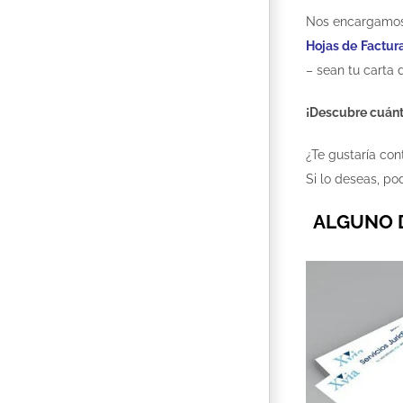
Nos encargamo
Hojas de Factur
– sean tu carta 
¡Descubre cuánt
¿Te gustaría co
Si lo deseas, 
ALGUNO D