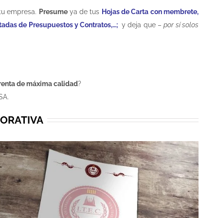
tu empresa.
Presume
ya de tus
Hojas de Carta con membrete,
ortadas de Presupuestos y Contratos,…;
y deja que –
por sí solos
renta de máxima calidad
?
SA.
PORATIVA