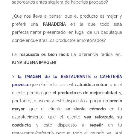
saborearlos antes siquiera de haberlos probado?
¿Qué nos lleva a pensar que el producto es mejor y
preferir una
PANADERÍA
en la que todo está
perfectamente presentado, en lugar de un badulaque
donde encuentras los productos amontonados?
La
respuesta es bien fácil:
La diferencia radica en…
¡UNA BUENA IMAGEN!
Y
la IMAGEN de tu RESTAURANTE o CAFETERÍA
provoca:
que el cliente se sienta
atraído a entrar
; que el
cliente perciba que
el producto es de mejor calidad
y,
por tanto, lo asocie y esté dispuesto a pagar un
precio
mayor
; que el cliente
se sienta cómodo
en tu
establecimiento; que el cliente
vea reforzada su
conducta
y esté dispuesto a
repetir
en tu
restaurante/cafetería porque todo el mundo va. ¡Ah!