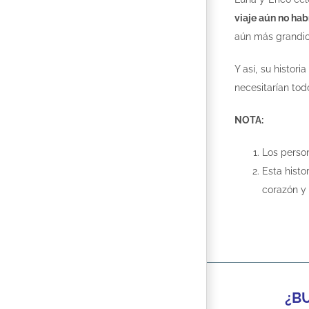
viaje aún no ha
aún más grandio
Y así, su histori
necesitarían tod
NOTA:
Los perso
Esta histo
corazón y
¿B