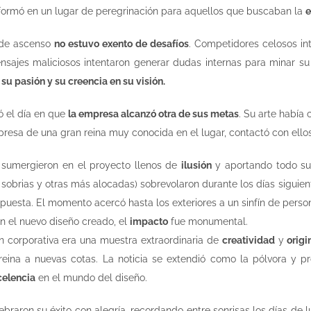
sformó en un lugar de peregrinación para aquellos que buscaban la
e
 de ascenso
no estuvo exento de desafíos
. Competidores celosos int
nsajes maliciosos intentaron generar dudas internas para minar su
su pasión y su creencia en su visión.
ó el día en que
la empresa alcanzó otra de sus metas
. Su arte había
presa de una gran reina muy conocida en el lugar, contactó con ell
 sumergieron en el proyecto llenos de
ilusión
y aportando todo s
sobrias y otras más alocadas) sobrevolaron durante los días siguiente
puesta. El momento acercó hasta los exteriores a un sinfín de perso
n el nuevo diseño creado, el
impacto
fue monumental.
 corporativa era una muestra extraordinaria de
creatividad
y
origi
eina a nuevas cotas. La noticia se extendió como la pólvora y pr
celencia
en el mundo del diseño.
ebraron su éxito con alegría, recordando entre sonrisas los días de lu