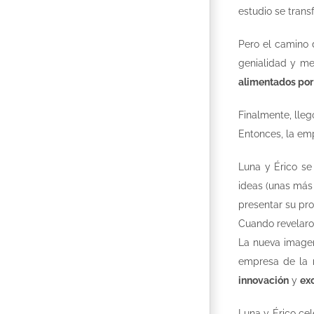
estudio se tran
Pero el camino
genialidad y me
alimentados por 
Finalmente, lleg
Entonces, la em
Luna y Érico se
ideas (unas más 
presentar su pro
Cuando revelaro
La nueva imagen
empresa de la r
innovación
y
ex
Luna y Érico cel