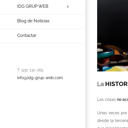
IDG GRUP WEB
Blog de Noticias
Contactar
T. 930 130 265
info@idg-grup-web.com
La
HISTOR
Las cosas
no ac
Unas veces po
desde la tercera