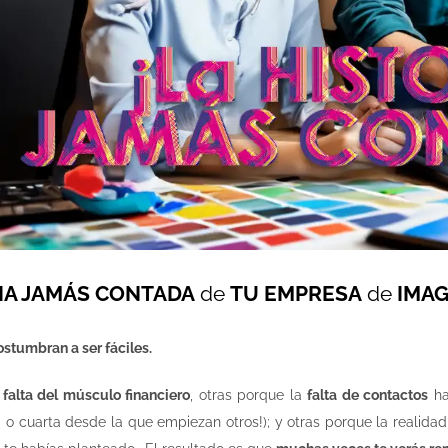
IA JAMÁS CONTADA
de
TU EMPRESA
de
IMA
ostumbran a ser fáciles.
r
falta del músculo financiero
, otras porque la
falta de contactos
ha
 o cuarta desde la que empiezan otros!); y otras porque la realida