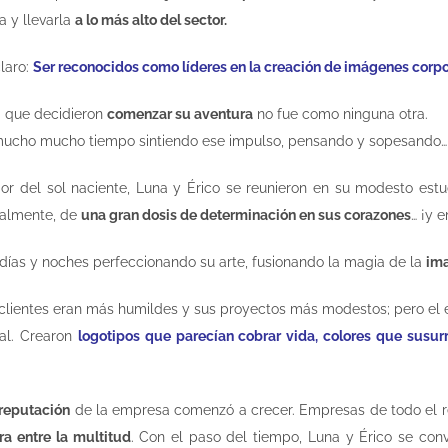
a y llevarla
a lo más alto del sector.
claro:
Ser reconocidos como líderes en la creación de imágenes corp
 que decidieron
comenzar su aventura
no fue como ninguna otra.
ucho mucho tiempo sintiendo ese impulso, pensando y sopesando… 
dor del sol naciente, Luna y Érico se reunieron en su modesto estu
ialmente, de
una gran dosis de determinación en sus corazones
… ¡y 
 días y noches perfeccionando su arte, fusionando la magia de la
im
s clientes eran más humildes y sus proyectos más modestos; pero el 
al. Crearon
logotipos que parecían cobrar vida, colores que susurr
reputación
de la empresa comenzó a crecer. Empresas de todo el re
ra entre la multitud
. Con el paso del tiempo, Luna y Érico se conv