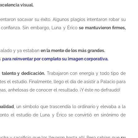
xcelencia visual.
entaron socavar su éxito. Algunos plagios intentaron robar su
 confianza. Sin embargo, Luna y Érico
se mantuvieron firmes,
 calado y ya estaban
en la mente de los más grandes.
os
para reinventar por completo su imagen corporativa.
u
talento y dedicación.
Trabajaron con energía y todo tipo de
s el estudio. Finalmente, llego el día de asistir a Palacio para
nas, anhelosas de conocer el resultado. ¡Y éste no defraudó!
nalidad
, un símbolo que trascendía lo ordinario y elevaba a la
onto el estudio de Luna y Érico se convirtió en sinónimo de
cha y sacrificio que los llevaron hasta allí. Pero sabían que
su