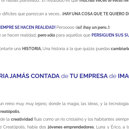
 te habías planteado… El resultado es que
muchas veces te verás rem
y difíciles que parezcan a veces…
¡HAY UNA COSA QUE
TE QUIERO D
IEMPRE SE HACEN REALIDAD!
Perooooo (
¡sí! ¡hay un pero..!
)
e se hacen realidad,
pero sólo
para aquellos que
PERSIGUEN SUS S
contarte una
HISTORIA.
Una historia a la que quizás puedas
cambiarle 
RIA
JAMÁS
CONTADA
de
TU EMPRESA
de
IMA
un reino muy muy lejano, donde la magia, las ideas, y la tecnologí
reatópolis.
nde la
creatividad
fluía como un río cristalino y los habitantes siem
e Creatópolis, había dos
jóvenes emprendedores
, Luna y Érico, a 