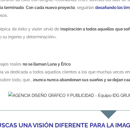
bía terminado
.
Con cada nuevo proyecto
, seguirían
desafiando los lím
sos.
a épica de éxito y visión sirvió de
inspiración a todos aquellos que soñ
o su ingenio y determinación».
najes reales
no se llaman Luna y Érico
.
ria va dedicada a todos aquellos clientes a los que muchas veces em
 sobre todo, que…
¡nunca nunca abandonan sus sueños y se dejan cae
USCAS UNA VISIÓN DIFERENTE PARA LA IMA