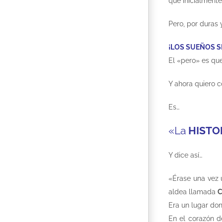
que inicialmente
Pero, por duras 
¡LOS SUEÑOS S
El «pero» es qu
Y ahora quiero 
Es…
«La
HISTO
Y dice así…
«Érase una vez 
aldea llamada
C
Era un lugar do
En el corazón d