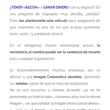
¿TENER «RAZÓN»
o
GANAR DINERO
con tu negocio? Es
una pregunta de respuesta muy sencilla, ¿verdad?
Pues
lee atentamente este artículo
para asegurarte de
que realmente no eres de los que acaban queriendo
tener razón… ¡y perdiendo dinero!
En el vertiginoso mundo empresarial actual,
la
resistencia al cambio puede ser la sentencia de muerte
para cualquier organización.
Sí. Sorprendentemente muchas empresas aún se
aferran a una
Imagen Corporativa obsoleta
, ignorando
las
señales
claras de que es hora de evolucionar.
No es raro escuchar a clientes diciendo
«yo me he
presentado así toda la vida»
,
«llevamos años con la misma
Imagen»
,
«es que cambiar la Imagen ahora cuesta dinero»
,
o… ¡éste es el mejor!…
«es que le tengo cariño al Logo