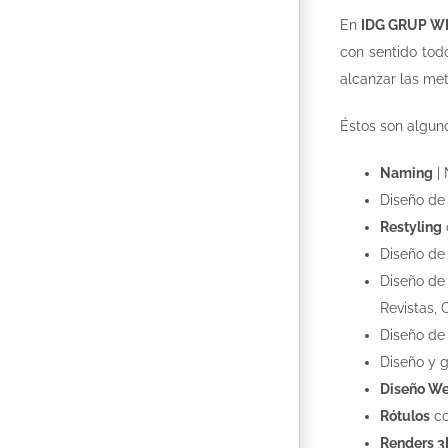
En
IDG GRUP WE
con sentido tod
alcanzar las me
Éstos son algun
Naming
| 
Diseño d
Restyling
Diseño d
Diseño d
Revistas, 
Diseño d
Diseño y 
Diseño We
Rótulos
co
Renders 3