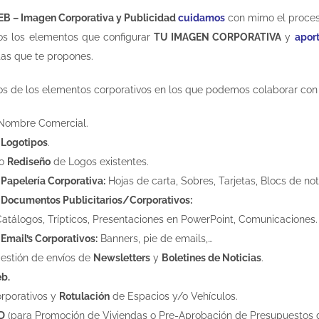
B – Imagen Corporativa y Publicidad
cuidamos
con mimo el proce
os los elementos que configurar
TU IMAGEN CORPORATIVA
y
apor
tas que te propones.
os de los elementos corporativos en los que podemos colaborar co
Nombre Comercial.
e
Logotipos
.
o
Rediseño
de Logos existentes.
e
Papelería Corporativa:
Hojas de carta, Sobres, Tarjetas, Blocs de not
e
Documentos Publicitarios/Corporativos:
Catálogos, Trípticos, Presentaciones en PowerPoint, Comunicaciones.
e
Email’s Corporativos:
Banners, pie de emails,…
gestión de envíos de
Newsletters
y
Boletines de Noticias
.
b.
rporativos y
Rotulación
de Espacios y/o Vehículos.
D
(para Promoción de Viviendas o Pre-Aprobación de Presupuestos 