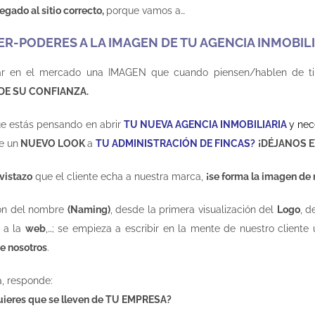
legado al sitio correcto,
porque vamos a…
ER-PODERES A LA IMAGEN DE TU AGENCIA INMOBILI
r en el mercado una IMAGEN que cuando piensen/hablen de ti
DE SU CONFIANZA.
e estás pensando en abrir
TU NUEVA AGENCIA INMOBILIARIA
y nec
e un
NUEVO LOOK
a
TU ADMINISTRACIÓN DE FINCAS?
¡DÉJANOS E
vistazo
que el cliente echa a nuestra marca,
¡se forma la imagen de
ión del nombre
(Naming)
, desde la primera visualización del
Logo
, d
a a la
web
,…; se empieza a escribir en la mente de nuestro client
e nosotros
.
, responde:
ieres que se lleven de TU EMPRESA?