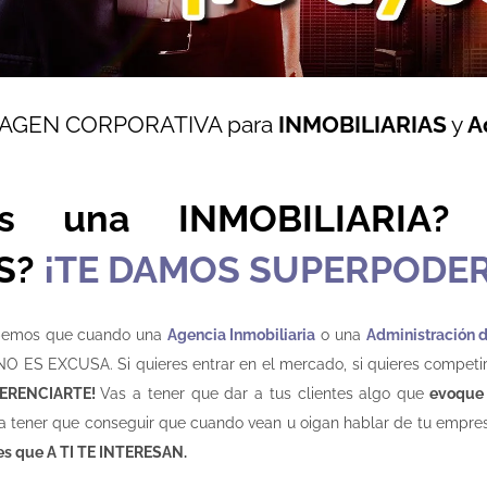
MAGEN CORPORATIVA para
INMOBILIARIAS
y
A
nes una INMOBILIARIA?
S?
¡TE DAMOS SUPERPODER
sabemos que cuando una
Agencia Inmobiliaria
o una
Administración 
NO ES EXCUSA. Si quieres entrar en el mercado, si quieres competir
FERENCIARTE!
Vas a tener que dar a tus clientes algo que
evoque 
a tener que conseguir que cuando vean u oigan hablar de tu empres
res que A TI TE INTERESAN.