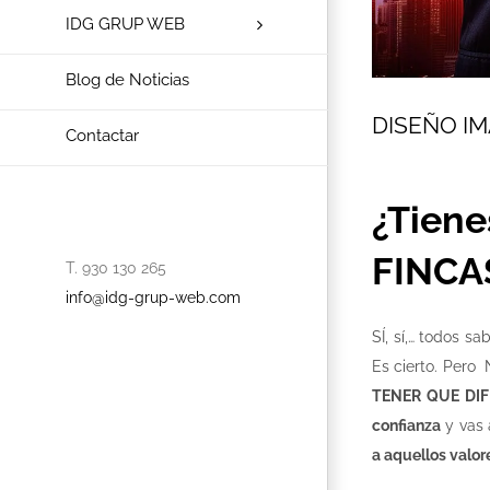
IDG GRUP WEB
Blog de Noticias
DISEÑO I
Contactar
¿Tie
FINCA
T. 930 130 265
info@idg-grup-web.com
SÍ, sí,… todos 
Es cierto. Pero 
TENER QUE DI
confianza
y vas 
a aquellos valo