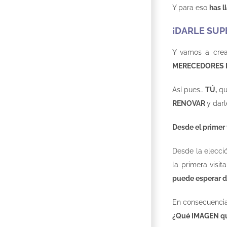
Y para eso
has l
¡DARLE SUP
Y vamos a crea
MERECEDORES 
Así pues…
TÚ,
qu
RENOVAR
y darl
Desde el primer 
Desde la elecc
la primera visit
puede esperar d
En consecuencia
¿Qué IMAGEN qu