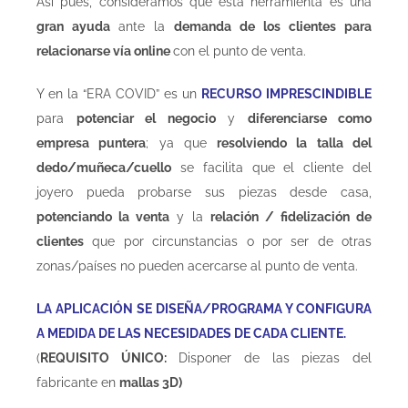
Así pues, consideramos que esta herramienta es una
gran ayuda
ante la
demanda de los clientes para
relacionarse vía online
con el punto de venta.
Y en la “ERA COVID” es un
RECURSO IMPRESCINDIBLE
para
potenciar el negocio
y
diferenciarse como
empresa puntera
; ya que
resolviendo la talla del
dedo/muñeca/cuello
se facilita que el cliente del
joyero pueda probarse sus piezas desde casa,
potenciando la venta
y la
relación / fidelización de
clientes
que por circunstancias o por ser de otras
zonas/países no pueden acercarse al punto de venta.
LA APLICACIÓN SE DISEÑA/PROGRAMA Y CONFIGURA
A MEDIDA DE LAS NECESIDADES DE CADA CLIENTE.
(
REQUISITO ÚNICO:
Disponer de las piezas del
fabricante en
mallas 3D)