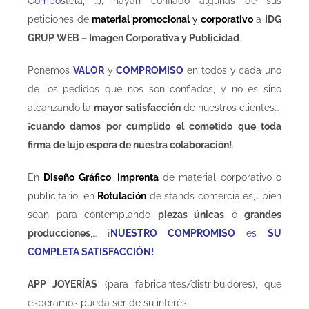
Compostela, …);
hayan confiado algunas de sus
peticiones de
material promocional
y
corporativo
a
IDG
GRUP WEB – Imagen Corporativa y Publicidad
.
Ponemos
VALOR
y
COMPROMISO
en todos y cada uno
de los pedidos que nos son confiados, y no es sino
alcanzando la
mayor satisfacción
de nuestros clientes…
¡cuando damos por cumplido el cometido que toda
firma de lujo espera de nuestra colaboración!
.
En
Diseño Gráfico
,
Imprenta
de material corporativo o
publicitario, en
Rotulación
de stands comerciales,… bien
sean para contemplando
piezas únicas
o
grandes
producciones
,…
¡
NUESTRO COMPROMISO
es
SU
COMPLETA SATISFACCIÓN!
APP JOYERÍAS
(para fabricantes/distribuidores), que
esperamos pueda ser de su interés.